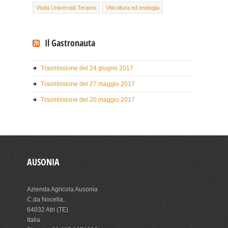
Visita Università Teramo
Viticoltura ed enologia
Il Gastronauta
Trasmissione del 24 giugno 2017
Trasmissione del 27 maggio 2017
Trasmissione del 20 maggio 2017
AUSONIA
Azienda Agricola Ausonia
C.da Nocella,
64032 Atri (TE)
Italia