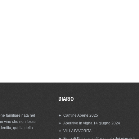
DIARIO
ne familiare nata nel
Cantine Aperte 2025
un vino che non fosse
Aperitivo in vigna 14 giugno 2024
entità, quella della
VILLA FAVORITA
Fiera di Piacenza | 6° mercato dei vignaioli