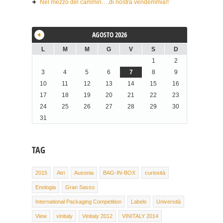
Nel mezzo del cammin….di nostra vendemmia!!
AGOSTO 2026
L
M
M
G
V
S
D
1
2
3
4
5
6
7
8
9
10
11
12
13
14
15
16
17
18
19
20
21
22
23
24
25
26
27
28
29
30
31
TAG
2015
Atri
Ausonia
BAG-IN-BOX
curiosità
Enologia
Gran Sasso
International Packaging Competition
Labels
Università
View
vinitaly
Vinitaly 2012
VINITALY 2014