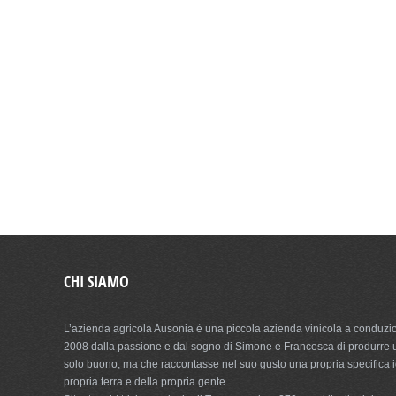
CHI SIAMO
L’azienda agricola Ausonia è una piccola azienda vinicola a conduzio
2008 dalla passione e dal sogno di Simone e Francesca di produrre 
solo buono, ma che raccontasse nel suo gusto una propria specifica id
propria terra e della propria gente.