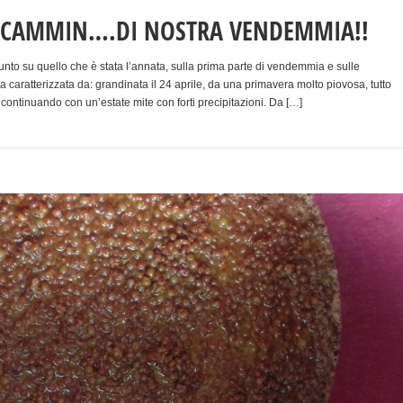
L CAMMIN….DI NOSTRA VENDEMMIA!!
unto su quello che è stata l’annata, sulla prima parte di vendemmia e sulle
a caratterizzata da: grandinata il 24 aprile, da una primavera molto piovosa, tutto
continuando con un’estate mite con forti precipitazioni. Da […]