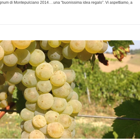
agnum di Montepulciano 2014….una “buonissima idea regalo”. Vi aspettiamo, a