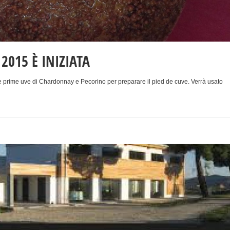
015 È INIZIATA
le prime uve di Chardonnay e Pecorino per preparare il pied de cuve. Verrà usato