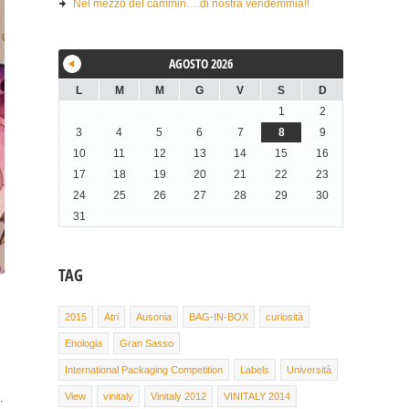
Nel mezzo del cammin….di nostra vendemmia!!
AGOSTO 2026
L
M
M
G
V
S
D
1
2
3
4
5
6
7
8
9
10
11
12
13
14
15
16
17
18
19
20
21
22
23
24
25
26
27
28
29
30
31
TAG
2015
Atri
Ausonia
BAG-IN-BOX
curiosità
Enologia
Gran Sasso
International Packaging Competition
Labels
Università
View
vinitaly
Vinitaly 2012
VINITALY 2014
.