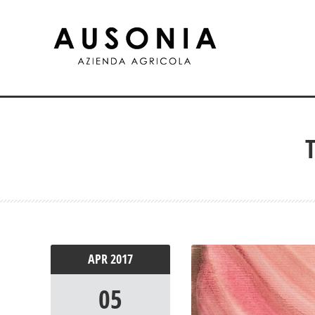
APR
2017
05