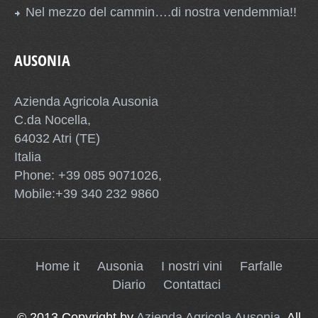
Nel mezzo del cammin….di nostra vendemmia!!
AUSONIA
Azienda Agricola Ausonia
C.da Nocella,
64032 Atri (TE)
Italia
Phone: +39 085 9071026,
Mobile:+39 340 232 9860
Home it
Ausonia
I nostri vini
Farfalle
Diario
Contattaci
© 2013 Copyright by
Azienda Agricola Ausonia
. All